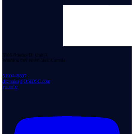
3585 Rhodes Dr Unit A
Windsor, ON N8W 5B3, Canada
5199448807
dsc-sales@DSIDSC.com
youtube